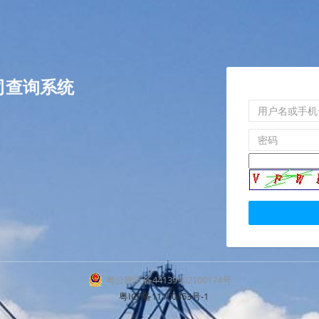
司查询系统
粤公网安备44139902100174号
粤ICP备11100453号-1